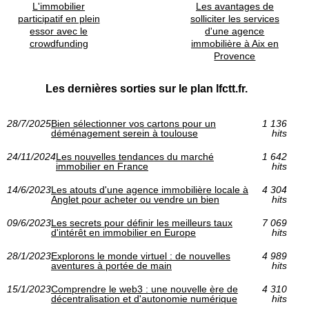
L'immobilier
Les avantages de
participatif en plein
solliciter les services
essor avec le
d'une agence
crowdfunding
immobilière à Aix en
Provence
Les dernières sorties sur le plan lfctt.fr.
28/7/2025
Bien sélectionner vos cartons pour un
1 136
déménagement serein à toulouse
hits
24/11/2024
Les nouvelles tendances du marché
1 642
immobilier en France
hits
14/6/2023
Les atouts d'une agence immobilière locale à
4 304
Anglet pour acheter ou vendre un bien
hits
09/6/2023
Les secrets pour définir les meilleurs taux
7 069
d'intérêt en immobilier en Europe
hits
28/1/2023
Explorons le monde virtuel : de nouvelles
4 989
aventures à portée de main
hits
15/1/2023
Comprendre le web3 : une nouvelle ère de
4 310
décentralisation et d'autonomie numérique
hits