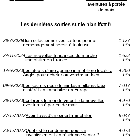
aventures à portée
de main
Les dernières sorties sur le plan lfctt.fr.
28/7/2025
Bien sélectionner vos cartons pour un
1 127
déménagement serein à toulouse
hits
24/11/2024
Les nouvelles tendances du marché
1 632
immobilier en France
hits
14/6/2023
Les atouts d'une agence immobilière locale à
4 290
Anglet pour acheter ou vendre un bien
hits
09/6/2023
Les secrets pour définir les meilleurs taux
7 017
d'intérêt en immobilier en Europe
hits
28/1/2023
Explorons le monde virtuel : de nouvelles
4 970
aventures à portée de main
hits
27/12/2022
Avoir l'avis d'un expert immobilier
5 047
hits
23/12/2022
Quel est le rendement pour un
4 073
investissement en résidence senior ?
hits