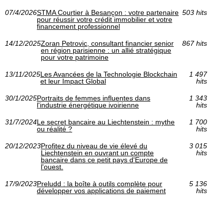
07/4/2026
STMA Courtier à Besançon : votre partenaire
503 hits
pour réussir votre crédit immobilier et votre
financement professionnel
14/12/2025
Zoran Petrovic, consultant financier senior
867 hits
en région parisienne : un allié stratégique
pour votre patrimoine
13/11/2025
Les Avancées de la Technologie Blockchain
1 497
et leur Impact Global
hits
30/1/2025
Portraits de femmes influentes dans
1 343
l'industrie énergétique ivoirienne
hits
31/7/2024
Le secret bancaire au Liechtenstein : mythe
1 700
ou réalité ?
hits
20/12/2023
Profitez du niveau de vie élevé du
3 015
Liechtenstein en ouvrant un compte
hits
bancaire dans ce petit pays d'Europe de
l'ouest.
17/9/2023
Preludd : la boîte à outils complète pour
5 136
développer vos applications de paiement
hits