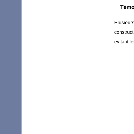
Témo
Plusieur
construct
évitant l