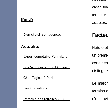
aides fi
territoir
lfctt.fr
adaptés. 
Facteu
Bien choisir son agence...
Actualité
Nature e
un premie
Expert-comptable Pennylane :...
certaine
Les Avantages de la Gestion...
distinguen
Chauffagiste à Paris :...
Le march
Les innovations...
terrains 
d’un envi
Réforme des retraites 2025 :...