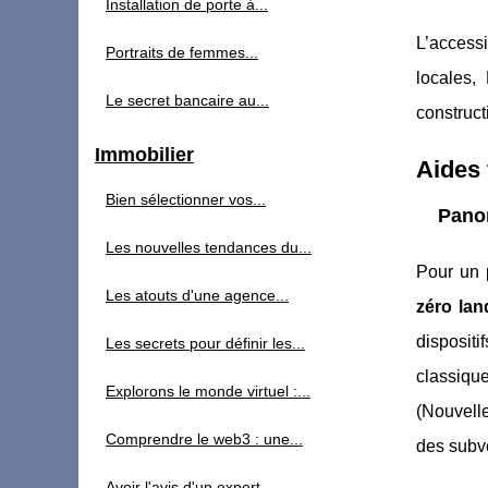
Installation de porte à...
L’accessi
Portraits de femmes...
locales,
Le secret bancaire au...
construct
Immobilier
Aides 
Bien sélectionner vos...
Panor
Les nouvelles tendances du...
Pour un 
Les atouts d'une agence...
zéro lan
dispositifs
Les secrets pour définir les...
classique
Explorons le monde virtuel :...
(Nouvell
Comprendre le web3 : une...
des subve
Avoir l'avis d'un expert...