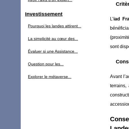
Critè
Investissement
L’
iad Fr
Pourquoi les landes attirent...
bénéficia
(proximit
La simplicité au cœur des...
sont disp
Évaluer si une Assistance...
Conse
Question pour les...
Avant l’a
Explorer le métaverse...
terrains,
construc
accession
Consei
Lande