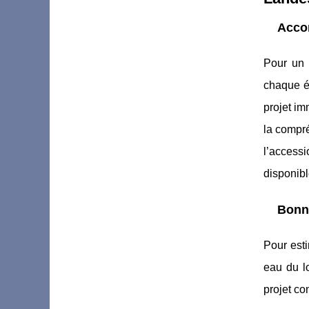
Acco
Pour un 
chaque ét
projet im
la compré
l’accessi
disponibl
Bonne
Pour esti
eau du lo
projet co