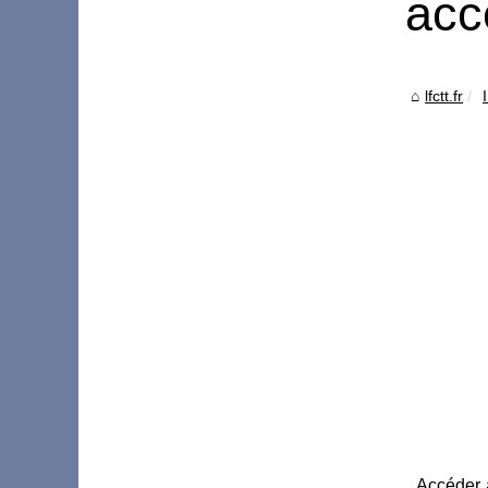
acc
lfctt.fr
Accéder à