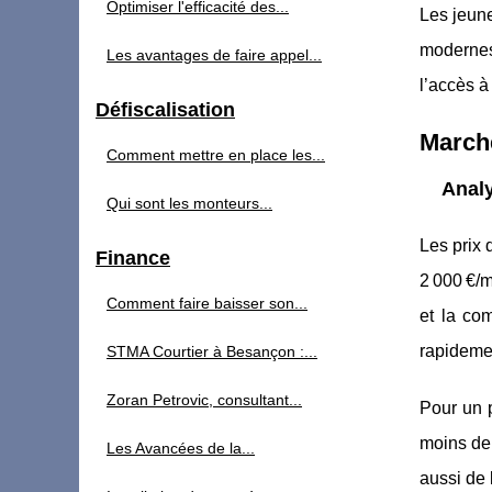
Optimiser l'efficacité des...
Les jeune
modernes,
Les avantages de faire appel...
l’accès à
Défiscalisation
Marché
Comment mettre en place les...
Analy
Qui sont les monteurs...
Les prix 
Finance
2 000 €/m
Comment faire baisser son...
et la co
rapidemen
STMA Courtier à Besançon :...
Zoran Petrovic, consultant...
Pour un p
moins de 
Les Avancées de la...
aussi de 