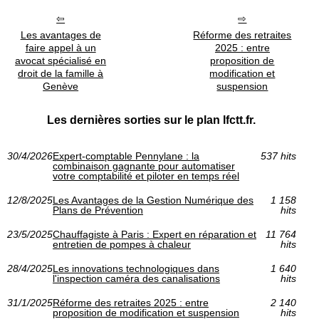
Les avantages de
Réforme des retraites
faire appel à un
2025 : entre
avocat spécialisé en
proposition de
droit de la famille à
modification et
Genève
suspension
Les dernières sorties sur le plan lfctt.fr.
30/4/2026
Expert-comptable Pennylane : la
537 hits
combinaison gagnante pour automatiser
votre comptabilité et piloter en temps réel
12/8/2025
Les Avantages de la Gestion Numérique des
1 158
Plans de Prévention
hits
23/5/2025
Chauffagiste à Paris : Expert en réparation et
11 764
entretien de pompes à chaleur
hits
28/4/2025
Les innovations technologiques dans
1 640
l'inspection caméra des canalisations
hits
31/1/2025
Réforme des retraites 2025 : entre
2 140
proposition de modification et suspension
hits