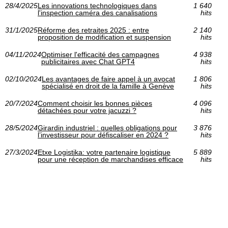
28/4/2025
Les innovations technologiques dans
1 640
l'inspection caméra des canalisations
hits
31/1/2025
Réforme des retraites 2025 : entre
2 140
proposition de modification et suspension
hits
04/11/2024
Optimiser l'efficacité des campagnes
4 938
publicitaires avec Chat GPT4
hits
02/10/2024
Les avantages de faire appel à un avocat
1 806
spécialisé en droit de la famille à Genève
hits
20/7/2024
Comment choisir les bonnes pièces
4 096
détachées pour votre jacuzzi ?
hits
28/5/2024
Girardin industriel : quelles obligations pour
3 876
l’investisseur pour défiscaliser en 2024 ?
hits
27/3/2024
Etxe Logistika: votre partenaire logistique
5 889
pour une réception de marchandises efficace
hits