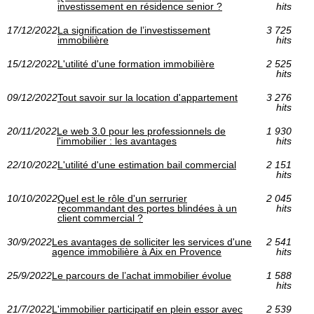
investissement en résidence senior ?
hits
17/12/2022
La signification de l’investissement
3 725
immobilière
hits
15/12/2022
L'utilité d'une formation immobilière
2 525
hits
09/12/2022
Tout savoir sur la location d'appartement
3 276
hits
20/11/2022
Le web 3.0 pour les professionnels de
1 930
l'immobilier : les avantages
hits
22/10/2022
L'utilité d'une estimation bail commercial
2 151
hits
10/10/2022
Quel est le rôle d'un serrurier
2 045
recommandant des portes blindées à un
hits
client commercial ?
30/9/2022
Les avantages de solliciter les services d'une
2 541
agence immobilière à Aix en Provence
hits
25/9/2022
Le parcours de l’achat immobilier évolue
1 588
hits
21/7/2022
L'immobilier participatif en plein essor avec
2 539